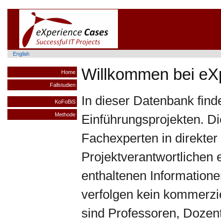
English
Willkommen bei eX
Home
Fallstudien
In dieser Datenbank finde
KoFoBiS
Methode
Einführungsprojekten. D
Fachexperten in direkte
Projektverantwortlichen 
enthaltenen Information
verfolgen kein kommerzie
sind Professoren, Doze