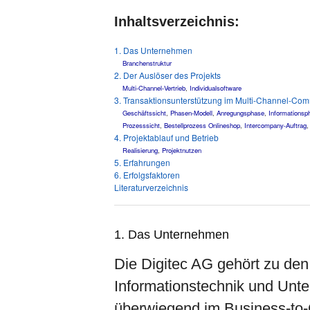
Inhaltsverzeichnis:
1. Das Unternehmen
Branchenstruktur
2. Der Auslöser des Projekts
Multi-Channel-Vertrieb
,
Individualsoftware
3. Transaktionsunterstützung im Multi-Channel-Co
Geschäftssicht
,
Phasen-Modell
,
Anregungsphase
,
Informationsp
Prozesssicht
,
Bestellprozess Onlineshop
,
Intercompany-Auftrag
4. Projektablauf und Betrieb
Realisierung
,
Projektnutzen
5. Erfahrungen
6. Erfolgsfaktoren
Literaturverzeichnis
1. Das Unternehmen
Die Digitec AG gehört zu den
Informationstechnik und Unter
überwiegend im Business-to-