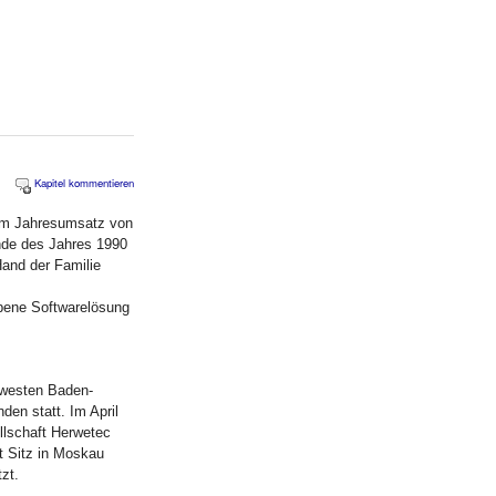
Kapitel kommentieren
em Jahresumsatz von
nde des Jahres 1990
Hand der Familie
ebene Softwarelösung
dwesten Baden-
en statt. Im April
llschaft Herwetec
 Sitz in Moskau
zt.