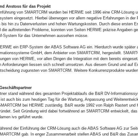
d Anstoss für das Projekt
 Einführung von SMARTCRM wurden bei HERWE seit 1996 eine CRM-Lösung u
system eingesetzt. Hierbei überwogen vor allem negative Erfahrungen in der
bis hin zu Datenverlusten und hohen Wartungskosten. Durch diese ersten E
die auftretenden Probleme, konnten von Seiten HERWE präzise Angaben ge
RM-System für das Unternehmen aussehen müsse.
HERWE ein ERP-System der ABAS Software AG ein. Hierdurch wurde später a
rmationssysteme GmbH, dem Anbieter von SMARTCRM, hergestellt. SMARTCR
erungen von HERWE, vor allen Dingen die Integration mit dem bereits einges
hen Anforderungen liessen sich schnell umsetzen. Aus diesem Grund und auf 
Entscheidung zugunsten von SMARTCRM. Weitere Konkurrenzprodukte wurden 
 Geschäftspartner
rtner stand während des gesamten Projektablaufs die B&R DV-Informations
 ist auch bis zum heutigen Tag für die Wartung, Anpassung und Weiterentwic
n SMARTCRM bei HERWE zuständig. B&R wurde 1992 von Ralph Rastert und
ündet. Seit Gründung wird dabei fortwährend an SMARTCRM entwickelt, das
amen ivs geführt wurde.
ährend der Einführung der CRM-Lösung auch die ABAS Software AG zur Seite,
SMARTCRM gab. In enger Zusammenarbeit stellen ABAS und B&R das Zusa