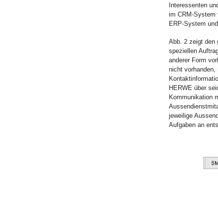
Interessenten un
im CRM-System v
ERP-System und 
Abb. 2 zeigt den
speziellen Auftra
anderer Form vorh
nicht vorhanden,
Kontaktinformati
HERWE über seine
Kommunikation m
Aussendienstmita
jeweilige Aussend
Aufgaben an ents