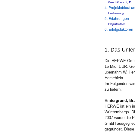
Geschäftssicht
,
Proz
4. Projektablauf u
Realisierung
5. Erfahrungen
Projektnutzen
6. Erfolgsfaktoren
1. Das Unt
Die HERWE GmbH 
15 Mio. EUR. Ge
übernahm W. Hers
Herschlein.
Im Folgenden wir
zu liefern.
Hintergrund, Br
HERWE ist ein in
Württembergs. Di
2007 wurde die P
GmbH ausgegliede
gegründet. Diese 