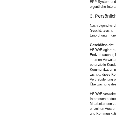
ERP-System und 
eigentliche Int
3. Persönli
Nachfolgend wird
Geschäftssicht m
Einordnung in di
Geschäftssicht
HERWE agiert aus
Endverbraucher, b
internen Verwalt
potenzielle Kunde
Kommunikation mi
wichtig, diese Ko
Vertriebsleitung 
Überwachung des
HERWE verwaltet 
Interessentendat
Mitarbeitenden zu
einzelnen Aussen
und Kommunikatio