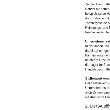
Zu den Geschäft
Handel mit fettc
beispielsweise Ha
die Produktion, 
Tochtergesellsc
Reinigungs- und 
bearbeitenden Ind
Unternehmensvi
In der nahen und
dabei auf ein ge
Familienunterneh
halbfeste Erzeug
die Lager für flü
Handelsgeschäfts
Stellenwert von
Der Stellenwert v
Unternehmens dur
allen Dingen eine
elektronische Pl
2. Der Auslö