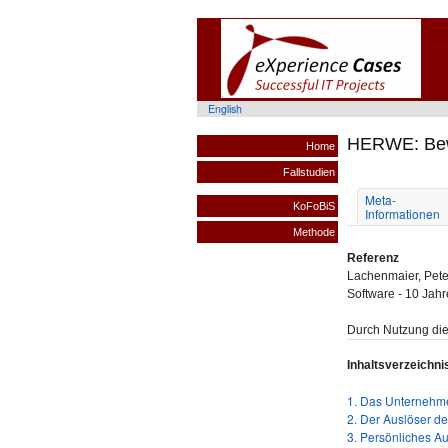
English
HERWE: Bew
Home
Fallstudien
Meta-
KoFoBiS
Informationen
Methode
Referenz
Lachenmaier, Peter
Software - 10 Jah
Durch Nutzung die
Inhaltsverzeichni
1. Das Unternehm
2. Der Auslöser de
3. Persönliches 