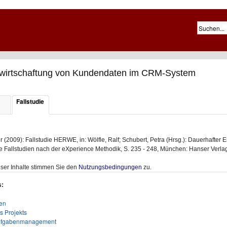
irtschaftung von Kundendaten im CRM-System
Fallstudie
 (2009): Fallstudie HERWE, in: Wölfle, Ralf; Schubert, Petra (Hrsg.): Dauerhafter E
re Fallstudien nach der eXperience Methodik, S. 235 - 248, München: Hanser Verla
ser Inhalte stimmen Sie den
Nutzungsbedingungen
zu.
s:
en
s Projekts
Aufgabenmanagement