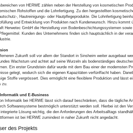
sbereichen von HERWE zählen neben der Herstellung von kosmetischen Prod
hemischen Rohstoffen und die Lohnfertigung. Zu den hergestellten kosmetisc
utschutz-, Hautreinigungs- oder Hautpflegeprodukte. Die Lohnfertigung beinh
Abfüllung und Entwicklung von Produkten nach Kundenwunsch. Hinzu kommt ü
haft Herwetec GmbH die Herstellung von Bodenbeschichtungssystemen sowie
Pflegemittel. Kunden des Unternehmens finden sich hauptsächlich in der vera
ustrie.
sion
 ferneren Zukunft soll vor allem der Standort in Sinsheim weiter ausgebaut 
sundes Wachstum und achtet auf seine Wurzeln als bodenständiges deutsche
men. Ein erster Grundstein dafür wurde mit dem Bau einer der modernsten Pr
nisse gelegt, wodurch sich die eigenen Kapazitäten verfünffacht haben. Dane
ssige Stoffe vergrössert. Dies ermöglicht eine flexiblere Produktion und lässt
 zu.
 Informatik und E-Business
on Informatik bei HERWE lässt sich darauf beschränken, dass die tägliche Ar
ch Softwaresysteme bestmöglich unterstützt werden soll. Hierbei ist den Ver
 integrierte Lösung wichtig, die den Anforderungen des Arbeitsalltags standhält
attformen ist bei HERWE zumindest in naher Zukunft nicht angedacht.
ser des Projekts