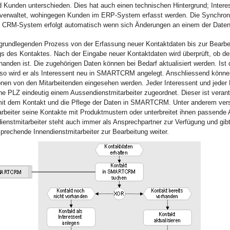
d Kunden unterschieden. Dies hat auch einen technischen Hintergrund; Inter
erwaltet, wohingegen Kunden im ERP-System erfasst werden. Die Synchron
CRM-System erfolgt automatisch wenn sich Änderungen an einem der Daten
 grundlegenden Prozess von der Erfassung neuer Kontaktdaten bis zur Bearbe
gs des Kontaktes. Nach der Eingabe neuer Kontaktdaten wird überprüft, ob der
anden ist. Die zugehörigen Daten können bei Bedarf aktualisiert werden. Ist
 so wird er als Interessent neu in SMARTCRM angelegt. Anschliessend könne
onen von den Mitarbeitenden eingesehen werden. Jeder Interessent und jeder 
 PLZ eindeutig einem Aussendienstmitarbeiter zugeordnet. Dieser ist verantw
it dem Kontakt und die Pflege der Daten in SMARTCRM. Unter anderem vers
rbeiter seine Kontakte mit Produktmustern oder unterbreitet ihnen passende
ienstmitarbeiter steht auch immer als Ansprechpartner zur Verfügung und gib
prechende Innendienstmitarbeiter zur Bearbeitung weiter.