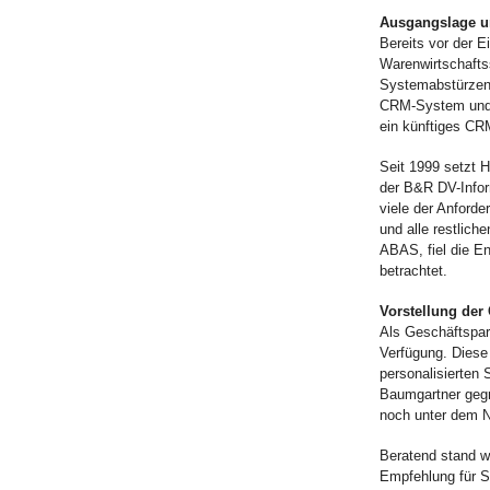
Ausgangslage un
Bereits vor der
Warenwirtschafts
Systemabstürzen 
CRM-System und 
ein künftiges C
Seit 1999 setzt 
der B&R DV-Info
viele der Anford
und alle restlic
ABAS, fiel die 
betrachtet.
Vorstellung der
Als Geschäftspa
Verfügung. Diese
personalisierte
Baumgartner gegr
noch unter dem N
Beratend stand w
Empfehlung für 