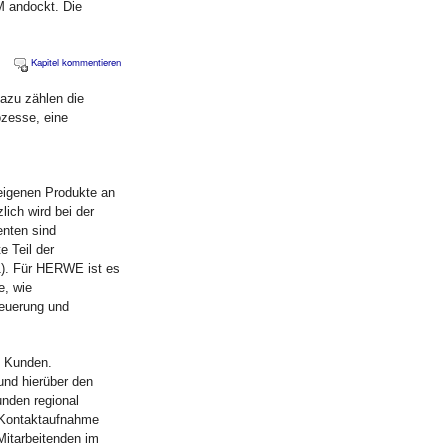
 andockt. Die
Kapitel kommentieren
azu zählen die
ozesse, eine
eigenen Produkte an
lich wird bei der
enten sind
e Teil der
1). Für HERWE ist es
e, wie
teuerung und
e Kunden.
und hierüber den
unden regional
e Kontaktaufnahme
itarbeitenden im