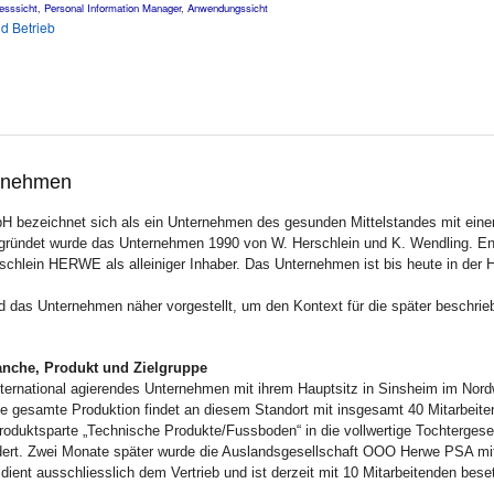
esssicht
,
Personal Information Manager
,
Anwendungssicht
nd Betrieb
ernehmen
bezeichnet sich als ein Unternehmen des gesunden Mittelstandes mit ein
gründet wurde das Unternehmen 1990 von W. Herschlein und K. Wendling. E
chlein HERWE als alleiniger Inhaber. Das Unternehmen ist bis heute in der 
d das Unternehmen näher vorgestellt, um den Kontext für die später beschri
anche, Produkt und Zielgruppe
ternational agierendes Unternehmen mit ihrem Hauptsitz in Sinsheim im Nor
e gesamte Produktion findet an diesem Standort mit insgesamt 40 Mitarbeitend
roduktsparte „Technische Produkte/Fussboden“ in die vollwertige Tochtergese
rt. Zwei Monate später wurde die Auslandsgesellschaft OOO Herwe PSA mit
dient ausschliesslich dem Vertrieb und ist derzeit mit 10 Mitarbeitenden beset