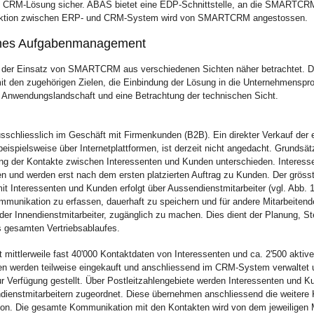
CRM-Lösung sicher. ABAS bietet eine EDP-Schnittstelle, an die SMARTCRM
eraktion zwischen ERP- und CRM-System wird von SMARTCRM angestossen.
ches Aufgabenmanagement
 der Einsatz von SMARTCRM aus verschiedenen Sichten näher betrachtet. D
it den zugehörigen Zielen, die Einbindung der Lösung in die Unternehmenspr
e Anwendungslandschaft und eine Betrachtung der technischen Sicht.
schliesslich im Geschäft mit Firmenkunden (B2B). Ein direkter Verkauf der 
eispielsweise über Internetplattformen, ist derzeit nicht angedacht. Grundsätz
ung der Kontakte zwischen Interessenten und Kunden unterschieden. Interess
n und werden erst nach dem ersten platzierten Auftrag zu Kunden. Der grösst
t Interessenten und Kunden erfolgt über Aussendienstmitarbeiter (vgl. Abb. 
mmunikation zu erfassen, dauerhaft zu speichern und für andere Mitarbeitend
oder Innendienstmitarbeiter, zugänglich zu machen. Dies dient der Planung, S
 gesamten Vertriebsablaufes.
mittlerweile fast 40'000 Kontaktdaten von Interessenten und ca. 2'500 aktiv
en werden teilweise eingekauft und anschliessend im CRM-System verwaltet 
r Verfügung gestellt. Über Postleitzahlengebiete werden Interessenten und K
dienstmitarbeitern zugeordnet. Diese übernehmen anschliessend die weiter
n. Die gesamte Kommunikation mit den Kontakten wird von dem jeweiligen M