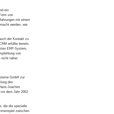
nd ein
 Form von
rfahrungen mit einem
macht werden, wie
uch der Kontakt zu
M erfüllte bereits
etzten ERP-System,
Empfehlung von
nicht näher
systeme GmbH zur
klung des
 Hans-Joachim
 vor dem Jahr 2002
 die die spezielle
mmenspiel zwischen