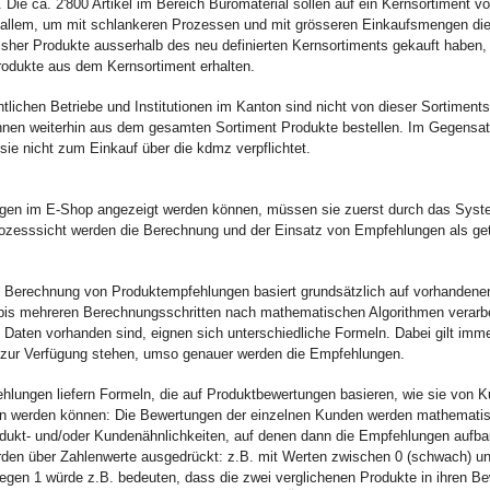
 Die ca. 2'800 Artikel im Bereich Büromaterial sollen auf ein Kernsortiment vo
 allem, um mit schlankeren Prozessen und mit grösseren Einkaufsmengen di
bisher Produkte ausserhalb des neu definierten Kernsortiments gekauft haben, 
odukte aus dem Kernsortiment erhalten.
ntlichen Betriebe und Institutionen im Kanton sind nicht von dieser Sortiment
önnen weiterhin aus dem gesamten Sortiment Produkte bestellen. Im Gegensat
sie nicht zum Einkauf über die kdmz verpflichtet.
gen im E-Shop angezeigt werden können, müssen sie zuerst durch das Syst
rozesssicht werden die Berechnung und der Einsatz von Empfehlungen als get
 Berechnung von Produktempfehlungen basiert grundsätzlich auf vorhandene
bis mehreren Berechnungsschritten nach mathematischen Algorithmen verarb
 Daten vorhanden sind, eignen sich unterschiedliche Formeln. Dabei gilt imm
zur Verfügung stehen, umso genauer werden die Empfehlungen.
hlungen liefern Formeln, die auf Produktbewertungen basieren, wie sie von 
n werden können: Die Bewertungen der einzelnen Kunden werden mathematis
odukt- und/oder Kundenähnlichkeiten, auf denen dann die Empfehlungen aufba
rden über Zahlenwerte ausgedrückt: z.B. mit Werten zwischen 0 (schwach) und
gegen 1 würde z.B. bedeuten, dass die zwei verglichenen Produkte in ihren B