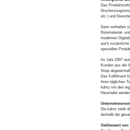
Das Produktsorti
Druckerzeugnisse 
etc.) und Dienstl
Darin enthalten s
Büromaterial- und
modernen Digital
auch zusätzliche
speziellen Produ
Im Jahr 2007 wur
Kunden aus der W
Shop abgewickelt
Das Fulfillment f
ihren täglichen 
kdmz mit den eig
Haushalte werden 
Unternehmensvi
Die kdmz stellt 
deshalb die gesa
Stellenwert von