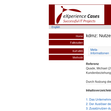
English
kdmz: Nutze
Home
Fallstudien
Meta-
KoFoBiS
Informationen
Methode
Referenz
Quade, Michael (20
Kundenbeziehung d
Durch Nutzung die
Inhaltsverzeichni
1. Das Unternehm
2. Der Auslöser de
3. Zusatznutzen 