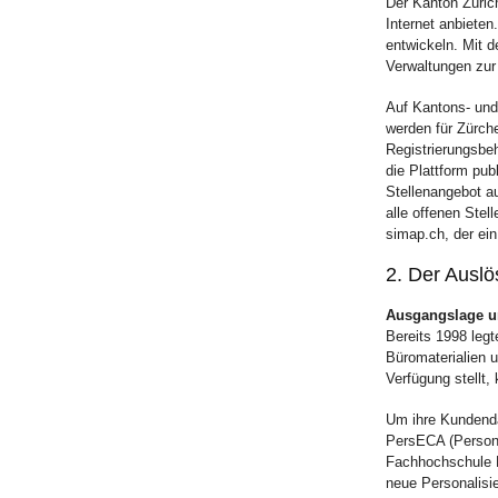
Der Kanton Züric
Internet anbieten
entwickeln. Mit d
Verwaltungen zur
Auf Kantons- und
werden für Zürch
Registrierungsbeh
die Plattform pu
Stellenangebot a
alle offenen Stel
simap.ch, der ei
2. Der Auslö
Ausgangslage un
Bereits 1998 leg
Büromaterialien 
Verfügung stellt, 
Um ihre Kundenda
PersECA (Person
Fachhochschule N
neue Personalisie