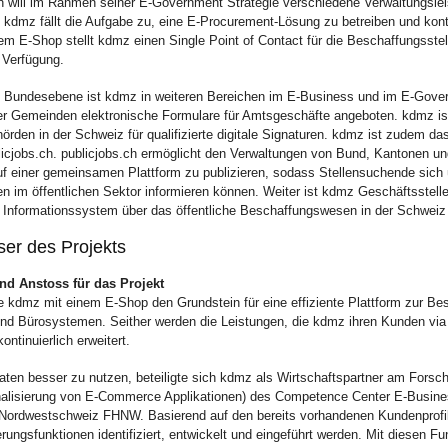
h will im Rahmen seiner E-Government Strategie verschiedene Verwaltungsle
. kdmz fällt die Aufgabe zu, eine E-Procurement-Lösung zu betreiben und konti
em E-Shop stellt kdmz einen Single Point of Contact für die Beschaffungsstel
 Verfügung.
 Bundesebene ist kdmz in weiteren Bereichen im E-Business und im E-Gover
er Gemeinden elektronische Formulare für Amtsgeschäfte angeboten. kdmz ist
örden in der Schweiz für qualifizierte digitale Signaturen. kdmz ist zudem da
blicjobs.ch. publicjobs.ch ermöglicht den Verwaltungen von Bund, Kantonen u
uf einer gemeinsamen Plattform zu publizieren, sodass Stellensuchende sich ü
len im öffentlichen Sektor informieren können. Weiter ist kdmz Geschäftsstell
n Informationssystem über das öffentliche Beschaffungswesen in der Schweiz 
ser des Projekts
d Anstoss für das Projekt
te kdmz mit einem E-Shop den Grundstein für eine effiziente Plattform zur Be
und Bürosystemen. Seither werden die Leistungen, die kdmz ihren Kunden via
kontinuierlich erweitert.
ten besser zu nutzen, beteiligte sich kdmz als Wirtschaftspartner am Forsc
alisierung von E-Commerce Applikationen) des Competence Center E-Busine
ordwestschweiz FHNW. Basierend auf den bereits vorhandenen Kundenprofil
rungsfunktionen identifiziert, entwickelt und eingeführt werden. Mit diesen Fu