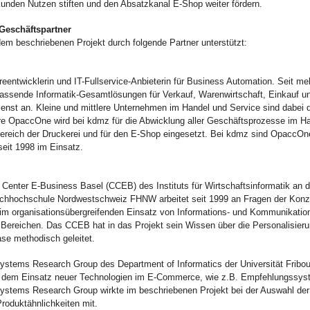
Kunden Nutzen stiften und den Absatzkanal E-Shop weiter fördern.
 Geschäftspartner
em beschriebenen Projekt durch folgende Partner unterstützt:
eentwicklerin und IT-Fullservice-Anbieterin für Business Automation. Seit me
assende Informatik-Gesamtlösungen für Verkauf, Warenwirtschaft, Einkauf u
enst an. Kleine und mittlere Unternehmen im Handel und Service sind dabei 
e OpaccOne wird bei kdmz für die Abwicklung aller Geschäftsprozesse im Ha
Bereich der Druckerei und für den E-Shop eingesetzt. Bei kdmz sind OpaccO
 seit 1998 im Einsatz.
enter E-Business Basel (CCEB) des Instituts für Wirtschaftsinformatik an d
achhochschule Nordwestschweiz FHNW arbeitet seit 1999 an Fragen der Konz
 organisationsübergreifenden Einsatz von Informations- und Kommunikation
Bereichen. Das CCEB hat in das Projekt sein Wissen über die Personalisieru
ase methodisch geleitet.
ystems Research Group des Department of Informatics der Universität Fribour
t dem Einsatz neuer Technologien im E-Commerce, wie z.B. Empfehlungssys
Systems Research Group wirkte im beschriebenen Projekt bei der Auswahl der
roduktähnlichkeiten mit.