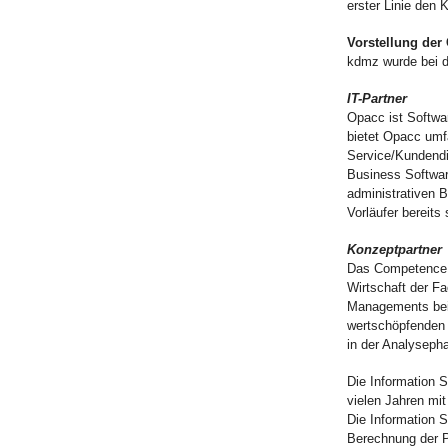
erster Linie den 
Vorstellung der
kdmz wurde bei d
IT-Partner
Opacc ist Softwar
bietet Opacc umf
Service/Kundendi
Business Softwar
administrativen 
Vorläufer bereits
Konzeptpartner
Das Competence C
Wirtschaft der F
Managements beim
wertschöpfenden 
in der Analyseph
Die Information S
vielen Jahren mi
Die Information 
Berechnung der P