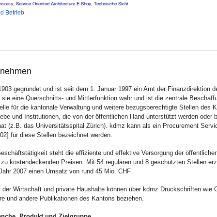
rozess
,
Service Oriented Architecture
E-Shop
,
Technische Sicht
nd Betrieb
ernehmen
903 gegründet und ist seit dem 1. Januar 1997 ein Amt der Finanzdirektion d
sie eine Querschnitts- und Mittlerfunktion wahr und ist die zentrale Beschaff
elle für die kantonale Verwaltung und weitere bezugsberechtigte Stellen des 
ebe und Institutionen, die von der öffentlichen Hand unterstützt werden oder 
hat (z.B. das Universitätsspital Zürich). kdmz kann als ein Procurement Servi
02] für diese Stellen bezeichnet werden.
schäftstätigkeit steht die effiziente und effektive Versorgung der öffentliche
 zu kostendeckenden Preisen. Mit 54 regulären und 8 geschützten Stellen erz
Jahr 2007 einen Umsatz von rund 45 Mio. CHF.
der Wirtschaft und private Haushalte können über kdmz Druckschriften wie 
re und andere Publikationen des Kantons beziehen.
anche, Produkt und Zielgruppe