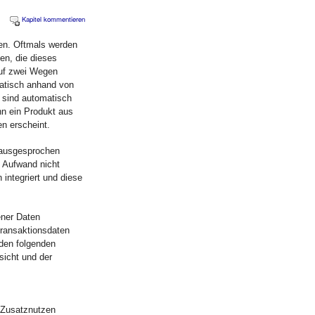
Kapitel kommentieren
en. Oftmals werden
en, die dieses
auf zwei Wegen
atisch anhand von
 sind automatisch
nn ein Produkt aus
n erscheint.
 ausgesprochen
 Aufwand nicht
integriert und diese
ener Daten
ransaktionsdaten
 den folgenden
sicht und der
n Zusatznutzen