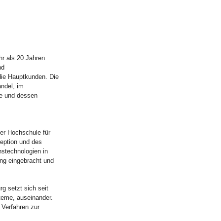
hr als 20 Jahren
nd
die Hauptkunden. Die
ndel, im
ne und dessen
er Hochschule für
eption und des
stechnologien in
ng eingebracht und
g setzt sich seit
teme, auseinander.
 Verfahren zur