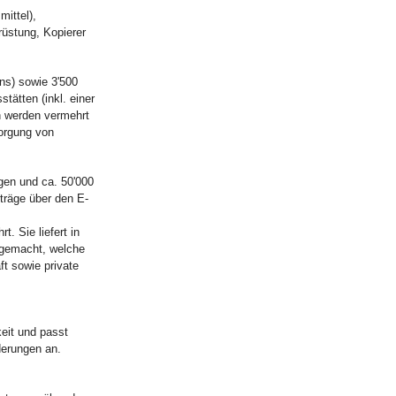
ittel),
rüstung, Kopierer
ns) sowie 3'500
tätten (inkl. einer
n werden vermehrt
sorgung von
gen und ca. 50'000
träge über den E-
. Sie liefert in
 gemacht, welche
t sowie private
eit und passt
erungen an.