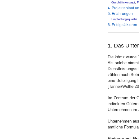
Geschäftskonzept
,
P
4. Projektablauf u
5. Erfahrungen
Empfehlungsqualität
6. Erfolgsfaktoren
1. Das Unt
Die kdmz wurde 1
Als solche nimmt 
Dienstleistungsst
zählen auch Betri
eine Beteiligung 
[Tanner/Wölfle 20
Im Zentrum der Ge
indirekten Gütern
Unternehmen im 
Unternehmen aus 
amtliche Formula
Hintergrund, Br