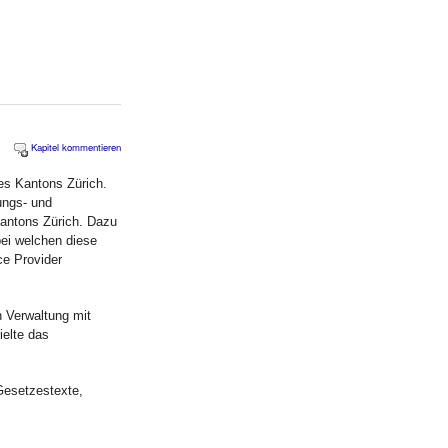
Kapitel kommentieren
es Kantons Zürich.
ungs- und
Kantons Zürich. Dazu
bei welchen diese
ce Provider
n Verwaltung mit
ielte das
Gesetzestexte,