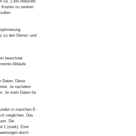
n ca. 1'300 reduziert
e Kosten zu senken.
sollen
soptimierung
z zu den Dienst- und
em berechnet
rennte Abläufe
n Daten. Diese
eitet. Je nachdem
er: Je mehr Daten für
Kunden in manchen E-
ch verglichen. Das
uen. Die
 1 (stark). Eine
ewertungen durch