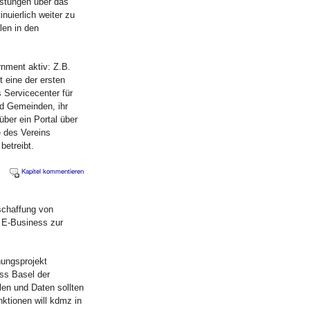
istungen über das
nuierlich weiter zu
len in den
nment aktiv: Z.B.
 eine der ersten
s Servicecenter für
nd Gemeinden, ihr
ber ein Portal über
e des Vereins
betreibt.
Kapitel kommentieren
schaffung von
 E-Business zur
hungsprojekt
ss Basel der
en und Daten sollten
nktionen will kdmz in