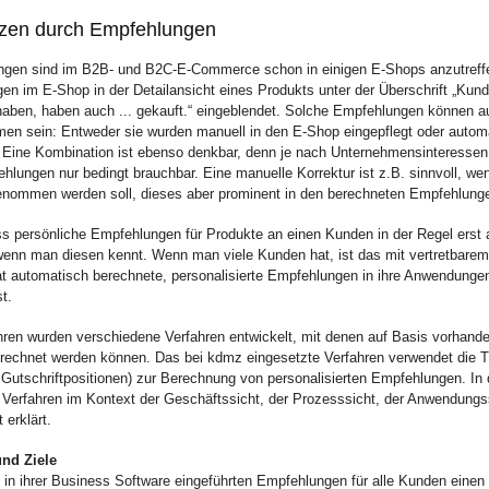
tzen durch Empfehlungen
ngen sind im B2B- und B2C-E-Commerce schon in einigen E-Shops anzutreff
en im E-Shop in der Detailansicht eines Produkts unter der Überschrift „Kund
haben, haben auch ... gekauft.“ eingeblendet. Solche Empfehlungen können 
n sein: Entweder sie wurden manuell in den E-Shop eingepflegt oder autom
 Eine Kombination ist ebenso denkbar, denn je nach Unternehmensinteressen
lungen nur bedingt brauchbar. Eine manuelle Korrektur ist z.B. sinnvoll, we
nommen werden soll, dieses aber prominent in den berechneten Empfehlunge
 persönliche Empfehlungen für Produkte an einen Kunden in der Regel erst
enn man diesen kennt. Wenn man viele Kunden hat, ist das mit vertretbarem
t automatisch berechnete, personalisierte Empfehlungen in ihre Anwendungen 
t.
ahren wurden verschiedene Verfahren entwickelt, mit denen auf Basis vorhand
echnet werden können. Das bei kdmz eingesetzte Verfahren verwendet die T
Gutschriftpositionen) zur Berechnung von personalisierten Empfehlungen. In
s Verfahren im Kontext der Geschäftssicht, der Prozesssicht, der Anwendungs
 erklärt.
und Ziele
n in ihrer Business Software eingeführten Empfehlungen für alle Kunden eine