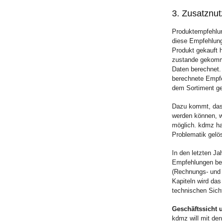
3. Zusatznu
Produktempfehlu
diese Empfehlung
Produkt gekauft 
zustande gekomme
Daten berechnet.
berechnete Empfeh
dem Sortiment ge
Dazu kommt, dass
werden können, w
möglich. kdmz ha
Problematik gelös
In den letzten J
Empfehlungen ber
(Rechnungs- und 
Kapiteln wird da
technischen Sicht
Geschäftssicht 
kdmz will mit de