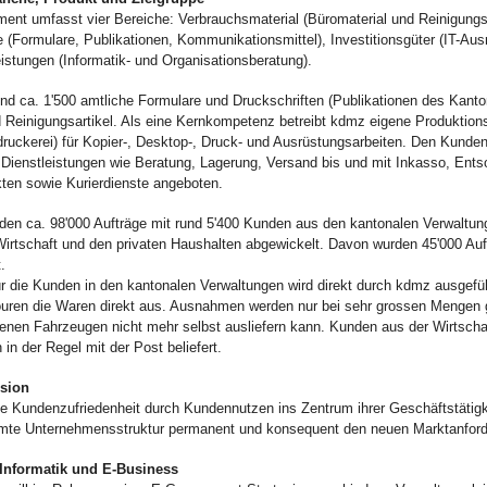
ment umfasst vier Bereiche: Verbrauchsmaterial (Büromaterial und Reinigungsm
(Formulare, Publikationen, Kommunikationsmittel), Investitionsgüter (IT-Aus
eistungen (Informatik- und Organisationsberatung).
ind ca. 1'500 amtliche Formulare und Druckschriften (Publikationen des Kanto
 Reinigungsartikel. Als eine Kernkompetenz betreibt kdmz eigene Produktionss
druckerei) für Kopier-, Desktop-, Druck- und Ausrüstungsarbeiten. Den Kunde
 Dienstleistungen wie Beratung, Lagerung, Versand bis und mit Inkasso, Ent
kten sowie Kurierdienste angeboten.
den ca. 98'000 Aufträge mit rund 5'400 Kunden aus den kantonalen Verwaltun
irtschaft und den privaten Haushalten abgewickelt. Davon wurden 45'000 Auf
.
ür die Kunden in den kantonalen Verwaltungen wird direkt durch kdmz ausgeführt
Touren die Waren direkt aus. Ausnahmen werden nur bei sehr grossen Mengen
enen Fahrzeugen nicht mehr selbst ausliefern kann. Kunden aus der Wirtschaf
in der Regel mit der Post beliefert.
sion
die Kundenzufriedenheit durch Kundennutzen ins Zentrum ihrer Geschäftstätigk
mte Unternehmensstruktur permanent und konsequent den neuen Marktanford
 Informatik und E-Business