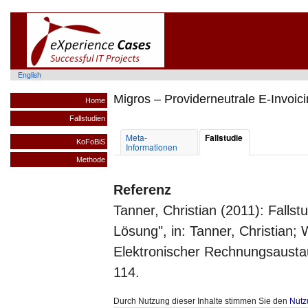
English
Migros – Providerneutrale E-Invoic
Home
Fallstudien
Meta-
Fallstudie
KoFoBiS
Informationen
Methode
Referenz
Tanner, Christian (2011): Fallst
Lösung", in: Tanner, Christian; W
Elektronischer Rechnungsaustau
114.
Durch Nutzung dieser Inhalte stimmen Sie den
Nutz