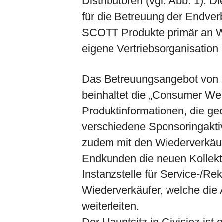
Distributoren (vgl. Abb. 1). D
für die Betreuung der Endverb
SCOTT Produkte primär an Wi
eigene Vertriebsorganisatio
Das Betreuungsangebot von 
beinhaltet die „Consumer Web
Produktinformationen, die ge
verschiedene Sponsoringaktiv
zudem mit den Wiederverkäu
Endkunden die neuen Kollekt
Instanzstelle für Service-/Re
Wiederverkäufer, welche di
weiterleiten.
Der Hauptsitz in Givisiez ist o