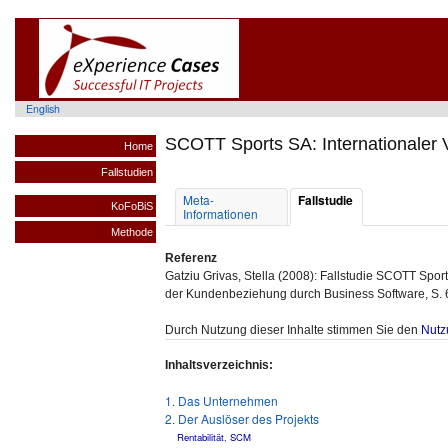
English
SCOTT Sports SA: Internationaler 
Home
Fallstudien
Meta-
Fallstudie
KoFoBiS
Informationen
Methode
Referenz
Gatziu Grivas, Stella (2008): Fallstudie SCOTT Sports
der Kundenbeziehung durch Business Software, S. 6
Durch Nutzung dieser Inhalte stimmen Sie den
Nutz
Inhaltsverzeichnis:
1. Das Unternehmen
2. Der Auslöser des Projekts
Rentabilität
,
SCM